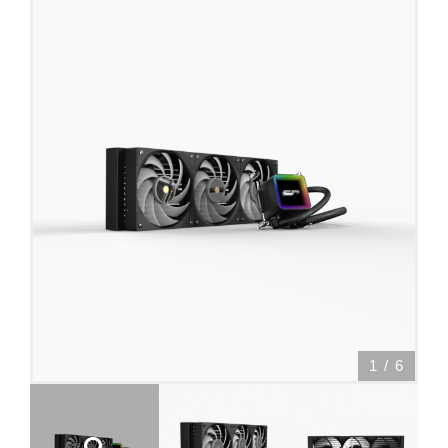
1
/
6